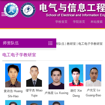
学校首页
学院首页
本站搜索
导航
师资队伍
当前位置：
首页
师资队伍
教研室
电工电子学教研室
电工电子学教研室
卢光宝 Lu
缪宇杰 Miao
谢灯 Xie
黄诗浩 Huang
卢旭星 Lu Xuxing
Guang-Bao
Yujie
Deng
Shi-Hao