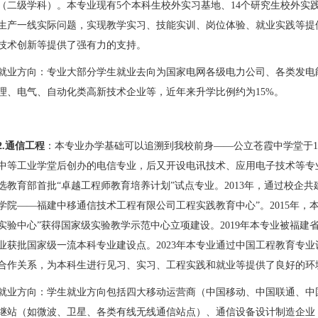
（二级学科）。本专业现有
5
个本科生校外实习基地、
14
个研究生校外实
生产一线实际问题，实现教学实习、技能实训、岗位体验、就业实践等提
技术创新等提供了强有力的支持。
就业方向：专业大部分学生就业去向为国家电网各级电力公司、各类发电
理、电气、自动化类高新技术企业等，近年来升学比例约为
15%
。
2.
通信工程
：本专业办学基础可以追溯到我校前身——公立苍霞中学堂于
1
中等工业学堂后创办的电信专业，后又开设电讯技术、应用电子技术等专
选教育部首批“卓越工程师教育培养计划”试点专业。
2013
年，通过校企共
学院——福建中移通信技术工程有限公司工程实践教育中心”。
2015
年，
实验中心”获得国家级实验教学示范中心立项建设。
2019
年本专业被福建
业获批国家级一流本科专业建设点。
2023
年本专业通过中国工程教育专业
合作关系，为本科生进行见习、实习、工程实践和就业等提供了良好的环
就业方向：学生就业方向包括四大移动运营商（中国移动、中国联通、中
继站（如微波、卫星、各类有线无线通信站点）、通信设备设计制造企业