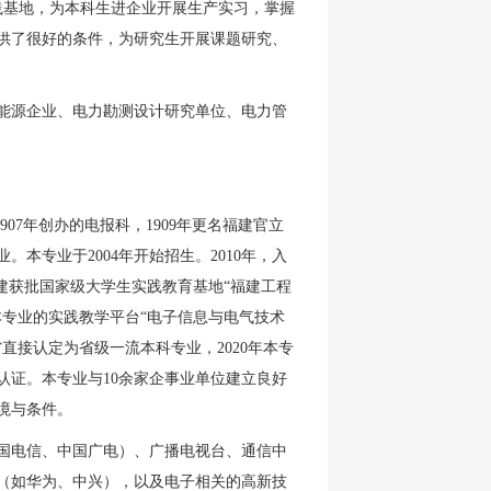
践基地，为本科生进企业开展生产实习，掌握
供了很好的条件，为研究生开展课题研究、
能源企业、电力勘测设计研究单位、电力管
907
年创办的电报科，
1909
年更名福建官立
业。本专业于
2004
年开始招生。
2010
年，入
建获批国家级大学生实践教育基地“福建工程
本专业的实践教学平台“电子信息与电气技术
省直接认定为省级一流本科专业，
2020
年本专
认证。本专业与
10
余家企事业单位建立良好
境与条件。
国电信、中国广电）、广播电视台、通信中
（如华为、中兴），以及电子相关的高新技