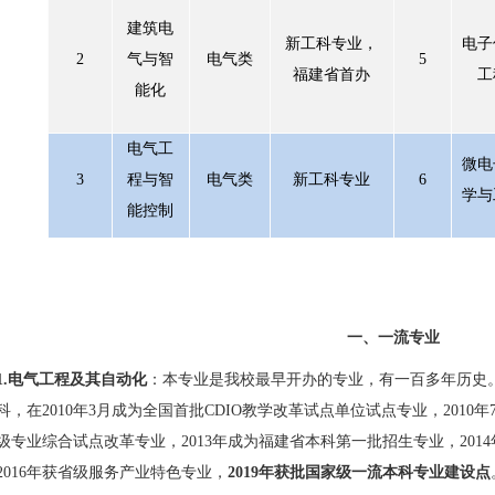
建筑电
新工科专业，
电子
2
气与智
电气类
5
福建省首办
工
能化
电气工
微电
3
程与智
电气类
新工科专业
6
学与
能控制
一、一流专业
1.
电气工程及其自动化
：本专业是我校最早开办的专业，有一百多年历史
科，在
2010
年
3
月成为全国首批
CDIO
教学改革试点单位试点专业，
2010
年
级专业综合试点改革专业，
2013
年成为福建省本科第一批招生专业，
2014
2016
年获省级服务产业特色专业，
2019
年获批国家级一流本科专业建设点