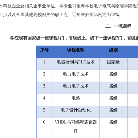
术科技企业及相关企事业单位。本专业可报考本校电子电气与物理学院现
士点以及全国其他高校相关的硕士点，近年来升学比例约为
12%
。
二、
一流课程
学院现有国家级一流课程
1
门，省级线上、线下一流课程7门，省级
序号
课程名称
级别
1
电器控制与
PLC
技术
国家级
2
电力电子技术
省级
3
电力电子技术
省级
4
电路
省级
5
电子设计自动化
省级
6
VHDL
与可编程逻辑器
省级
件