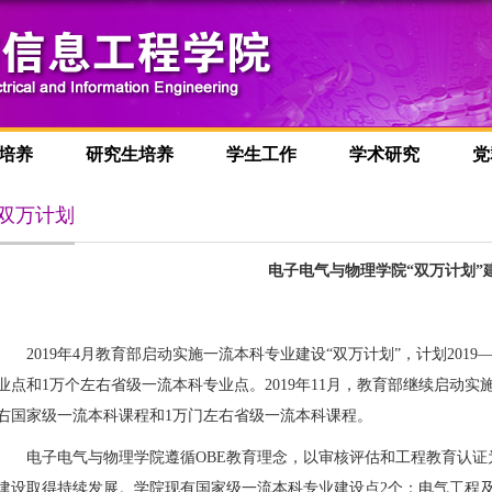
培养
研究生培养
学生工作
学术研究
党
双万计划
电子电气与物理学院“双万计划”
2019
年
4
月
教育部启动
实施
一流本科专业建设
“双万计划”，计划
2019
业
点和
1
万个左右
省级一流本科专业
点。
2019
年
11
月，教育部继续启动实施
右国家级一流本科课程和
1
万门左右省级一流本科课程。
电子电气与物理学院遵循
OBE
教育理念，以审核评估和工程教育认证
建设取得持续发展。学院现有国家级一流本科专业建设点
2
个：电气工程