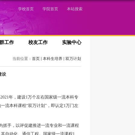
学校首页
学院首页
本站搜索
群工作
校友工作
实验中心
当前位置：
首页
本科生培养
双万计划
建设
—
2021
年，建设
1
万个左右
国家级一流本科专
一流本科课程“双万计划”，即认定
1
万门左
为抓手，以评促建推进一流专业和一流课程
及其自动化、通信工程。国家级一流课程
1