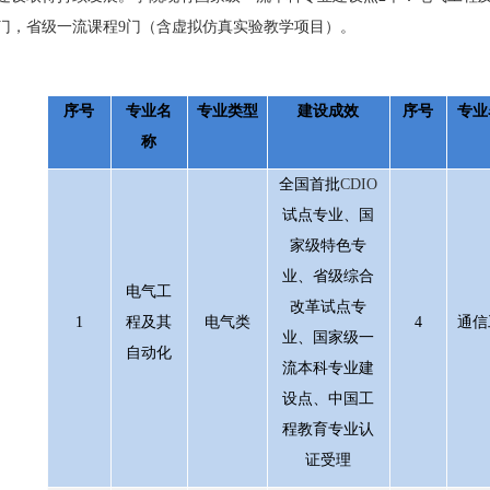
门，省级一流课程
9
门（含虚拟仿真实验教学项目）。
序号
专业名
专业类型
建设成效
序号
专业
称
全国首批
CDIO
试点专业、国
家级特色专
业、省级综合
电气工
改革试点专
1
程及其
电气类
4
通信
业、国家级一
自动化
流本科专业建
设点、中国工
程教育专业认
证受理