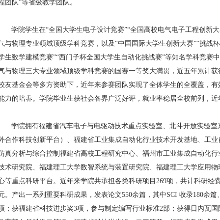
程团队”等省级教学团队。
学院学生在“全国大学生电子设计竞赛”“全国高校电气电子工程创新大
气与物理专业领域顶级学科竞赛，以及“中国国际大学生创新大赛”“挑战杯
学生数学建模竞赛”“西门子杯全国大学生自动化挑战赛”等知名学科竞赛
气与物理三大专业领域顶级学科竞赛的国赛一等奖大满贯，近五年累计获
校友基金会等多方资助下，近年来参赛团队实现了全体学生的全覆盖，有
能力的培养。学院毕业生获社会各界广泛好评，就业率稳居全校前列，近
学院拥有福建省汽车电子与电驱动技术重点实验室、北斗开放实验室东
外合作科技创新平台）、福建省工业集成自动化行业技术开发基地、工业
仿真分析与综合控制福建省高校工程研究中心、福州市工业集成自动化行
技术研究院、福建理工大学数智系统与装置研究院、福建理工大学应用物
心等重点科研平台。近年来学院共承担各类科研项目
269
项，共计科研经
元。产出一系列重要科研成果，发表论文
550
余篇，其中
SCI
收录
180
余篇
项；获福建省科技进步奖
3
项，参与制定编写行业标准
2
部；获得日内瓦国