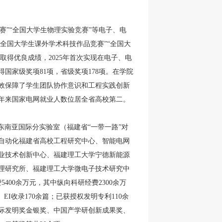
赛”“全国大学生物理实验竞赛”等电子、电
全国大学生课外学术科技作品竞赛”“全国大
中取得优良成绩，
2025
年首次实现在电子、电
得国家级奖项
81
项，省级奖项
178
项。在学院
效保障了学生团队协作意识和工程实践创新
年来国家电网就业人数位居全省高校第二。
南亚国际分实验室（福建省“一带一路”对
自动化福建省高校工程研究中心、智能电网
业技术创新中心、福建理工大学宁德新能源
理研究所、福建理工大学微电子技术研究中
费
5400
余万元，其中纵向科研经费
2300
余万
、
EI
收录
170
余篇；已获授权发明专利
110
余
际发明奖金银奖、中国产学研创新成果奖、