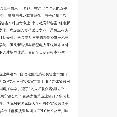
（含量子技术）”专硕、交通安全与智能驾驶
控制、建筑电气及其智能化、电子信息工程、
福建省本科自考专业
1
个，教育部备案“锂电新
专业、省级综合改革试点专业，通信工程为
计划专业。学院牵头与宁德东侨经济技术开
学院，围绕新能源与新型电力系统等未来科
的人才培养体系。目前全日制在校本科生
企业共建“
GE
自动化集成系统实验室”“西门
器
DSP
技术应用实验室”“富士通半导体物联网
国电子学会共建了“嵌入式联合培训认证中
电网宁德公司等百余家相关企业签订了实习基
件。学院另有国家级大学生校外实践教育基
类专业群实践教学团队”“
PLC
技术及应用课