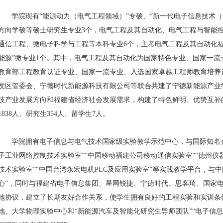
学院现有“能源动力（电气工程领域）”专硕、“新一代电子信息技术
方向学硕等硕士研究生专业
3
个，电气工程及其自动化、电气工程与智能
通信工程、微电子科学与工程等本科专业
6
个，主考电气工程及其自动化
能源”微专业
1
个。其中，电气工程及其自动化为国家特色专业、国家一流
教育部工程教育认证专业、国家一流专业、入选国家卓越工程师教育培养
发区管委会、宁德时代新能源科技有限公司等联合共建了宁德新能源产业
技产业发展方向和福建省经济社会发展需求，构建了特色鲜明、优势互补
1838
人、研究生
354
人、留学生
7
人。
学院拥有电子信息与电气技术国家级实验教学示范中心，与国际知名
子工业网络控制技术实验室”“中国移动福建公司移动通信实验室”“德州仪
技术实验室”“中国台湾永宏电机
PLC
及应用实验室”等实践教学平台，与中
心”，同时与福建省电子信息集团、星网锐捷、宁德时代、思客琦、国家
地协议，建立了长期友好合作关系，使学生拥有良好的工程实验和实训条
地、大学物理实验中心和“新能源汽车及智能化研究生导师团队”“电子信息