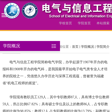
学校首页
学院首页
本站搜索
导航
学院概况
学院简介
当前位置：
首页
学院概况
学院简介
电气与信息工程学院简称电气学院，办学起源于
1907
年开办的电
报科和
1908
年开办的电气科，是我国最早开始电子电气类专业人才培
养的院校之一，凭借悠久办学历史与深厚工程底蕴，曾被誉为福建
省“机电工程师的摇篮”。
学院现有教职员工129人，其中专职教师87人，具有博士学位教师
59人，所占比例67.82%；具有硕士学位及以上的教师86人，占专职教
师的比例为98.85%；教授12人,占专职教师的比例为13.79%；副教授34