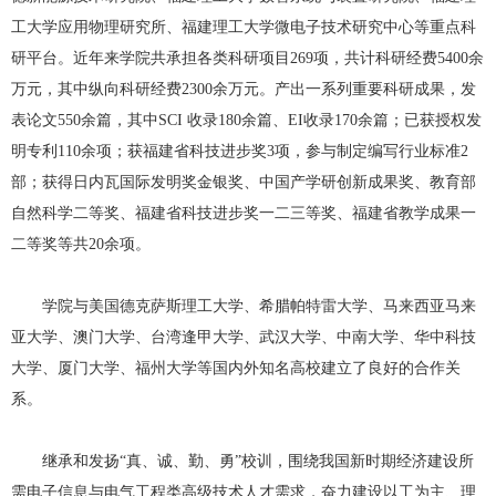
工大学应用物理研究所、福建理工大学微电子技术研究中心等重点科
研平台。近年来学院共承担各类科研项目
269
项，共计科研经费
5400
余
万元，其中纵向科研经费
2300
余万元。产出一系列重要科研成果，发
表论文
550
余篇，其中
SCI
收录
180
余篇、
EI
收录
170
余篇；已获授权发
明专利
110
余项；获福建省科技进步奖
3
项，参与制定编写行业标准
2
部；获得日内瓦国际发明奖金银奖、中国产学研创新成果奖、教育部
自然科学二等奖、福建省科技进步奖一二三等奖、福建省教学成果一
二等奖等共
20
余项。
学院与美国德克萨斯理工大学、希腊帕特雷大学、马来西亚马来
亚大学、澳门大学、台湾逢甲大学、武汉大学、中南大学、华中科技
大学、厦门大学、福州大学等国内外知名高校建立了良好的合作关
系。
继承和发扬“真、诚、勤、勇”校训，围绕我国新时期经济建设所
需电子信息与电气工程类高级技术人才需求，奋力建设以工为主、理