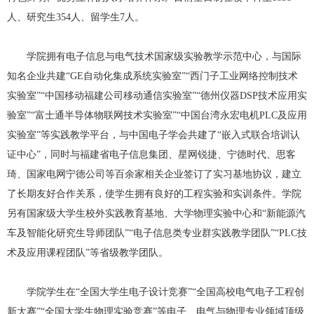
人、研究生
354
人、留学生
7
人。
学院拥有电子信息与电气技术国家级实验教学示范中心，与国际
知名企业共建“
GE
自动化集成系统实验室”“西门子工业网络控制技术
实验室”“中国移动福建公司移动通信实验室”“德州仪器
DSP
技术应用实
验室”“富士通半导体物联网技术实验室”“中国台湾永宏电机
PLC
及应用
实验室”等实践教学平台，与中国电子学会共建了“嵌入式联合培训认
证中心”，同时与福建省电子信息集团、星网锐捷、宁德时代、思客
琦、国家电网宁德公司等百余家相关企业签订了实习基地协议，建立
了长期友好合作关系，使学生拥有良好的工程实验和实训条件。学院
另有国家级大学生校外实践教育基地、大学物理实验中心和“新能源汽
车及智能化研究生导师团队”“电子信息类专业群实践教学团队”“
PLC
技
术及应用课程团队”等省级教学团队。
学院学生在“全国大学生电子设计竞赛”“全国高校电气电子工程创
新大赛”“全国大学生物理实验竞赛”等电子、电气与物理专业领域顶级