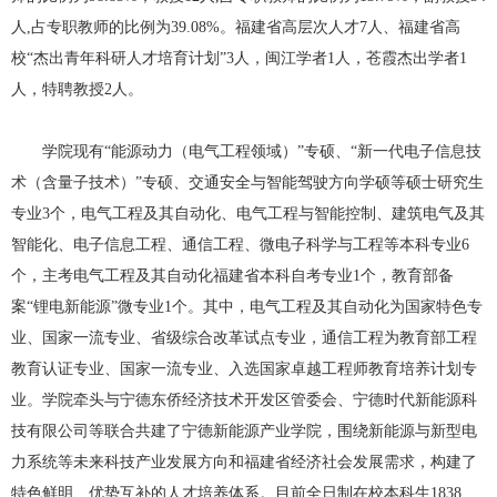
人,占专职教师的比例为39.08%。福建省高层次人才7人、福建省高
校“杰出青年科研人才培育计划”3人，闽江学者1人，苍霞杰出学者1
人，特聘教授2人。
学院现有“能源动力（电气工程领域）”专硕、“新一代电子信息技
术（含量子技术）”专硕、交通安全与智能驾驶方向学硕等硕士研究生
专业
3
个，电气工程及其自动化、电气工程与智能控制、建筑电气及其
智能化、电子信息工程、通信工程、微电子科学与工程等本科专业
6
个，主考电气工程及其自动化福建省本科自考专业
1
个，教育部备
案“锂电新能源”微专业
1
个。其中，电气工程及其自动化为国家特色专
业、国家一流专业、省级综合改革试点专业，通信工程为教育部工程
教育认证专业、国家一流专业、入选国家卓越工程师教育培养计划专
业。学院牵头与宁德东侨经济技术开发区管委会、宁德时代新能源科
技有限公司等联合共建了宁德新能源产业学院，围绕新能源与新型电
力系统等未来科技产业发展方向和福建省经济社会发展需求，构建了
特色鲜明、优势互补的人才培养体系。目前全日制在校本科生
1838